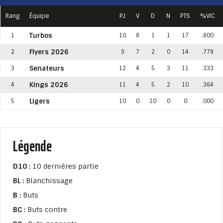
Rang
Équipe
PJ
V
D
N
PTS
%VIC
Turbos
1
10
8
1
1
17
.800
Flyers 2026
2
9
7
2
0
14
.778
Senateurs
3
12
4
5
3
11
.333
Kings 2026
4
11
4
5
2
10
.364
Ligers
5
10
0
10
0
0
.000
Légende
D10 :
10 dernières partie
BL :
Blanchissage
B :
Buts
BC :
Buts contre