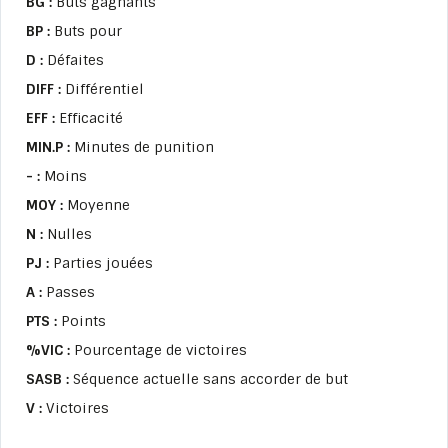
BG :
Buts gagnants
BP :
Buts pour
D :
Défaites
DIFF :
Différentiel
EFF :
Efficacité
MIN.P :
Minutes de punition
- :
Moins
MOY :
Moyenne
N :
Nulles
PJ :
Parties jouées
A :
Passes
PTS :
Points
%VIC :
Pourcentage de victoires
SASB :
Séquence actuelle sans accorder de but
V :
Victoires